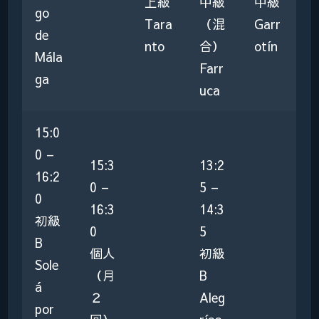
上級
中級
中級
go
Tara
（混
Garr
de
nto
合）
otín
Mála
Farr
ga
uca
15:0
0 –
15:3
13:2
16:2
0 –
5 –
0
16:3
14:3
初級
0
5
B
個人
初級
Sole
（月
B
á
２
Aleg
por