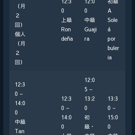
12:3
12:0
初級
（月
0
0
A
２
上級
中級
Sole
回）
Ron
Guaji
á
個人
deña
ra
por
（月
buler
２
ia
回）
12:0
12:3
5 –
0 –
12:3
13:2
13:3
14:0
0 –
0
0 –
0
14:0
初
15:0
中級
0
級・
0
Tan