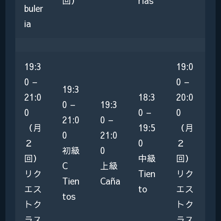
回）
rías
buler
ia
19:3
19:0
0 –
0 –
19:3
21:0
18:3
20:0
0 –
19:3
0
0 –
0
21:0
0 –
（月
19:5
（月
0
21:0
２
0
２
初級
0
回）
中級
回）
C
上級
リク
Tien
リク
Tien
Caña
エス
to
エス
tos
トク
トク
ラス
ラス