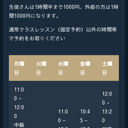
生徒さんは1時間半まで1000円、外部の方は1時
間1000円になります。
通常クラスレッスン（固定予約）以外の時間帯
で予約をお取りください
月曜
火曜
水曜
金曜
土曜
日
日
日
日
日
11:0
12:0
0 –
0 –
12:0
11:0
10:4
13:2
0
0 –
5 –
0
中級